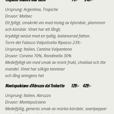
Ursprung: Argentina, Trapiche
Druvor: Malbec
Ett fylligt, smakrikt vin med inslag av björnbär, plommon
och körsbär. Vinet har ett långt,
kryddigt avslut med en tydlig, balanserad fatton.
Torre del Falasco Valpolicella Ripasso 239:-
Ursprung: Italien, Cantina Valpantena
Druvor: Corvina 70%, Rondinella 30%
Medelfylligt vin med smak av mörk frukt, choklad och lite
mandel. Vinet har silkiga tanniner
och lång aningens het
Montepulciano d’Abruzzo dal Tralcetto 129:- 429:-
Ursprung: Italien, Abruzzo
Druvor: Montepulciano
Medelfyllig, generös smak av mörka körsbär, svartpeppar