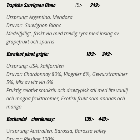
Trapiche Sauvignon Blanc
79
:- 249:-
Ursprung: Argentina, Mendoza
Druvor: Sauvignon Blanc
Medelfylligt, friskt vin med trevlig syra med inslag av
grapefrukt och sparris
Barefoot pinot grigio: 109:- 349:-
Ursprung: USA, kalifornien
Druvor: Chardonnay 80%, Viognier 6%, Gewurztraminer
5%, Mix av vitt vin 6%
Fruktig relativt smakrik och druvtypisk stil med lite vanilj
och mogna fruktaromer, Exotisk frukt som ananas och
mango
Bochendal chardonnay: 139:- 449:-
Urs
prung: Australien, Barossa, Barossa valley
Druvor: Riesling 100%