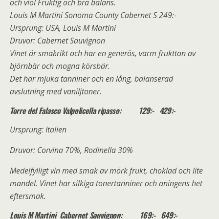
och viol Fruktig och bra balans.
Louis M Martini Sonoma County Cabernet S 249:-
Ursprung: USA, Louis M Martini
Druvor: Cabernet Sauvignon
Vinet är smakrikt och har en generös, varm fruktton av
björnbär och mogna körsbär.
Det har mjuka tanniner och en lång, balanserad
avslutning med vaniljtoner.
Torre del Falasco Valpolicella ripasso: 129:- 429:-
Ursprung: Italien
Druvor: Corvina 70%, Rodinella 30%
Medelfylligt vin med smak av mörk frukt, choklad och lite
mandel. Vinet har silkiga tonertanniner och aningens het
eftersmak.
Louis M Martini Cabernet Sauvignon: 169:- 649:-