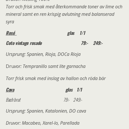
Torr och frisk smak med återkommande toner av lime och
mineral samt en ren krispig avlutning med balanserad
syra
Rosé
glas 1/1
Coto vintage rosado 79:- 249:-
Ursprung: Spanien, Rioja, DOCa Rioja
Dru
vor: Tempranillo samt lite garnacha
Torr frisk smak med inslag av hallon och röda bär
Cava
glas 1/1
Bach brut 79:- 249:-
Ursprung: Spanien, Katalonien, DO cava
Druvor: Macabeo, Xarel-lo, Parellada