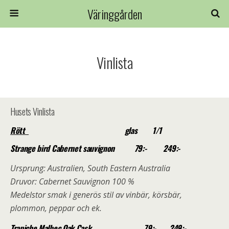
Väringgården
Vinlista
Husets Vinlista
Rött
glas 1/1
Strange bird Cabernet sauvignon
79
:- 249:-
Ursprung: Australien, South Eastern Australia
Druvor: Cabernet Sauvignon 100 %
Medelstor smak i generös stil av vinbär, körsbär,
plommon, peppar och ek.
Trapiche Malbec Oak Cask
79:- 249:-