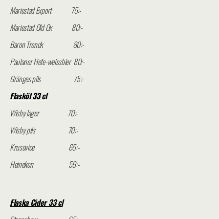
Mariestad Export 75:-
Mariestad Old Ox 80:-
Baron Trenck 80:-
Paulaner Hefe-weissbier 80:-
Gränges pils 75:-
Flasköl 33 cl
Wisby lager 70:-
Wisby pils 70:-
Krusovice 65:-
Heineken 59:-
Flaska Cider 33 cl