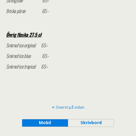
Strongbow 65:-
Briska päron 65:-
Övrig flaska 27,5 cl
Smirnof ice original 65:-
Smirnof ice blue 65:-
Smirnof ice tropical 65:-
Överst på sidan
Mobil
Skrivbord