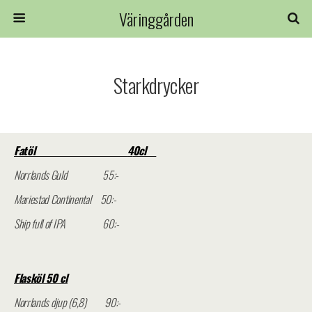
Väringgården
Starkdrycker
Fatöl
4
0cl
Norrlands Guld 5
5:-
Mariestad Continental
50:-
Ship full of IPA 60:-
Flasköl 50 cl
Norrlands djup (6,8) 90:-