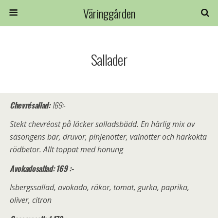
Väringgården
Sallader
Chevrésallad:
169:-
Stekt chevréost på läcker salladsbädd. En härlig mix av
säsongens bär, druvor, pinjenötter, valnötter och härkokta
rödbetor. Allt toppat med honung
Avokadosallad: 169 :-
Isbergssallad, avokado, räkor, tomat, gurka, paprika,
oliver, citron