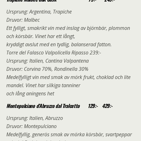
Ursprung: Argentina, Trapiche
Druvor: Malbec
Ett fylligt, smakrikt vin med inslag av björnbär, plommon
och körsbär. Vinet har ett långt,
kryddigt avslut med en tydlig, balanserad fatton.
Torre del Falasco Valpolicella Ripasso 239:-
Ursprung: Italien, Cantina Valpantena
Druvor: Corvina 70%, Rondinella 30%
Medelfylligt vin med smak av mörk frukt, choklad och lite
mandel. Vinet har silkiga tanniner
och lång aningens het
Montepulciano d’Abruzzo dal Tralcetto 129:- 429:-
Ursprung: Italien, Abruzzo
Druvor: Montepulciano
Medelfyllig, generös smak av mörka körsbär, svartpeppar