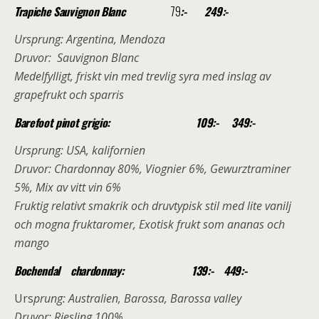
Trapiche Sauvignon Blanc
79
:- 249:-
Ursprung: Argentina, Mendoza
Druvor: Sauvignon Blanc
Medelfylligt, friskt vin med trevlig syra med inslag av
grapefrukt och sparris
Barefoot pinot grigio: 109:- 349:-
Ursprung: USA, kalifornien
Druvor: Chardonnay 80%, Viognier 6%, Gewurztraminer
5%, Mix av vitt vin 6%
Fruktig relativt smakrik och druvtypisk stil med lite vanilj
och mogna fruktaromer, Exotisk frukt som ananas och
mango
Bochendal chardonnay: 139:- 449:-
Urs
prung: Australien, Barossa, Barossa valley
Druvor: Riesling 100%