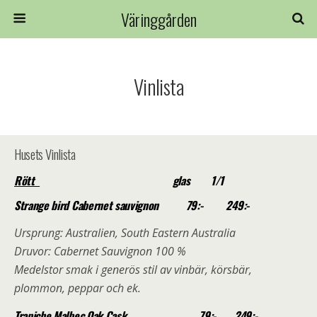
Väringgården
Vinlista
Husets Vinlista
Rött
glas 1/1
Strange bird Cabernet sauvignon
79
:- 249:-
Ursprung: Australien, South Eastern Australia
Druvor: Cabernet Sauvignon 100 %
Medelstor smak i generös stil av vinbär, körsbär,
plommon, peppar och ek.
Trapiche Malbec Oak Cask
79:- 249:-