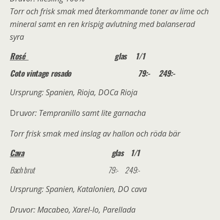
Torr och frisk smak med återkommande toner av lime och
mineral samt en ren krispig avlutning med balanserad
syra
Rosé
glas 1/1
Coto vintage rosado 79:- 249:-
Ursprung: Spanien, Rioja, DOCa Rioja
Dru
vor: Tempranillo samt lite garnacha
Torr frisk smak med inslag av hallon och röda bär
Cava
glas 1/1
Bach brut 79:- 249:-
Ursprung: Spanien, Katalonien, DO cava
Druvor: Macabeo, Xarel-lo, Parellada