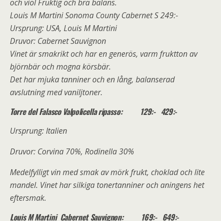
och viol Fruktig och bra balans.
Louis M Martini Sonoma County Cabernet S 249:-
Ursprung: USA, Louis M Martini
Druvor: Cabernet Sauvignon
Vinet är smakrikt och har en generös, varm fruktton av
björnbär och mogna körsbär.
Det har mjuka tanniner och en lång, balanserad
avslutning med vaniljtoner.
Torre del Falasco Valpolicella ripasso: 129:- 429:-
Ursprung: Italien
Druvor: Corvina 70%, Rodinella 30%
Medelfylligt vin med smak av mörk frukt, choklad och lite
mandel. Vinet har silkiga tonertanniner och aningens het
eftersmak.
Louis M Martini Cabernet Sauvignon: 169:- 649:-